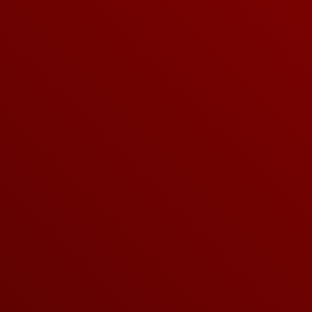
außergewöhnliches Abenteuer. Wähle einfach einen
digitalen Gutschein oder ein hochwertiges physisches
Geschenk mit Gutscheinversand.
Der Gutschein kann flexibel auf unserer Website
eingelöst werden. Die Beschenkten wählen ihr Erlebnis
selbst aus und buchen ihren passenden Termin online.
JETZT BESTELLEN!
FAQ
Was sind immersive Live-Abenteuer?