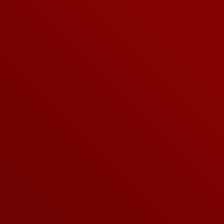
Verschenke ein Erlebnis,
das in Erinnerung bleibt
Mit einem Dream Labs Gutschein verschenkst du
gemeinsame Zeit, besondere Momente und ein