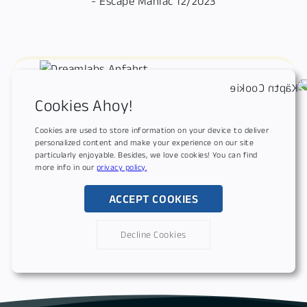
Besucht uns!
Cookies Ahoy!
Dream Labs GmbH
Cookies are used to store information on your device to deliver
Wenzstr. 1a
personalized content and make your experience on our site
particularly enjoyable. Besides, we love cookies! You can find
95138 Bad Steben
more info in our
privacy policy.
ACCEPT COOKIES
GOOGLE MAPS AUFRUFEN
ROUTE BERECHNEN
Decline Cookies